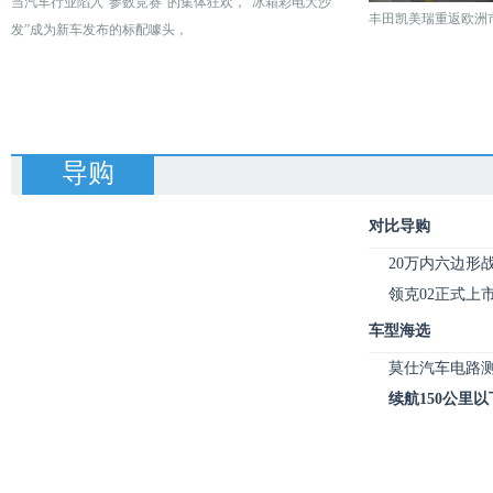
当汽车行业陷入“参数竞赛”的集体狂欢，“冰箱彩电大沙
丰田凯美瑞重返欧洲
发”成为新车发布的标配噱头，
导购
对比导购
20万内六边形
领克02正式上市 售
车型海选
莫仕汽车电路
续航150公里