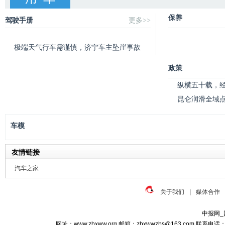
保养
驾驶手册
更多>>
极端天气行车需谨慎，济宁车主坠崖事故
政策
纵横五十载，经
昆仑润滑全域点
车模
友情链接
汽车之家
关于我们
|
媒体合作
中报网_
网址：www.zbxww.org 邮箱：zbxwwzbs@163.com 联