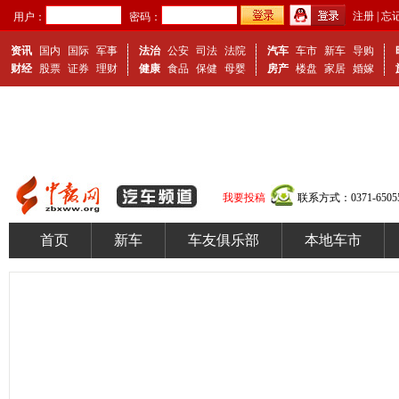
注册
|
忘
用户：
密码：
资讯
国内
国际
军事
法治
公安
司法
法院
汽车
车市
新车
导购
财经
股票
证券
理财
健康
食品
保健
母婴
房产
楼盘
家居
婚嫁
我要投稿
联系方式：0371-65055
首页
新车
车友俱乐部
本地车市