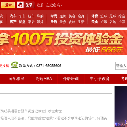
注册
|
忘记密码？
院
汽车
车市
新车
导购
时尚
服饰
美容
瘦身
体育
篮球
足球
综合
婴
房产
楼盘
家居
婚嫁
旅游
景点
攻略
生活
美食
资讯
各地
推荐
要投稿
联系方式：0371-65055606
留学移民
高端MBA
外语培训
中小学教育
考
《简明英语语音暨单词速记教程》横空出世
是否依旧不会读、只能靠感觉“瞎蒙”？看过不少单词速记的“亲”，背诵英