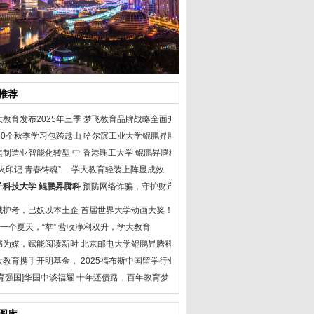
推荐
大教育发布2025年三季
梦飞教育品牌战略全面升
390个秋季学习包跨越山
哈尔滨工业大学鲲鹏昇腾
焦制造业智能化转型 中
香港理工大学 鲲鹏昇腾科
火印记 青春铸魂”—
学大教育轻装上阵显成效
子科技大学 鲲鹏昇腾科
预防网络诈骗，守护财产
城护考，巴奴以本土企
首届世界大学动画大奖！
”一个夏天，“苹”
营收净利双升，学大教育
书为媒，赋能阅读新时
北京邮电大学鲲鹏昇腾科
大教育携手开明基金，
2025福布斯中国留学行业
教育强国]华国中谈福耀
十年还债路，百年教育梦