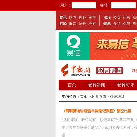
用户：
密码：
资讯
国内
国际
军事
法治
公安
司法
法
财经
股票
证券
理财
健康
食品
保健
母
我
首页
教育新闻
教育时评
您的位置：
首页
>
教育频道
>
外语培训
《简明英语语音暨单词速记教程》横空出世
“见词能读、听词能写、秒记单词”的葵花宝典
学过多年英语语音的“亲”，读到英语生词时，你
语